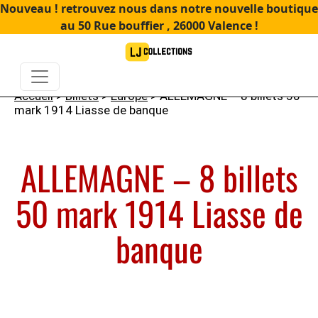
Nouveau ! retrouvez nous dans notre nouvelle boutique
au 50 Rue bouffier , 26000 Valence !
Accueil
>
Billets
>
Europe
> ALLEMAGNE – 8 billets 50
mark 1914 Liasse de banque
ALLEMAGNE – 8 billets
50 mark 1914 Liasse de
banque