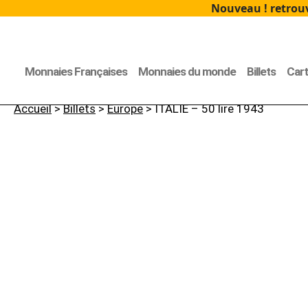
Nouveau ! retrouv
Monnaies Françaises
Monnaies du monde
Billets
Car
Accueil
>
Billets
>
Europe
> ITALIE – 50 lire 1943