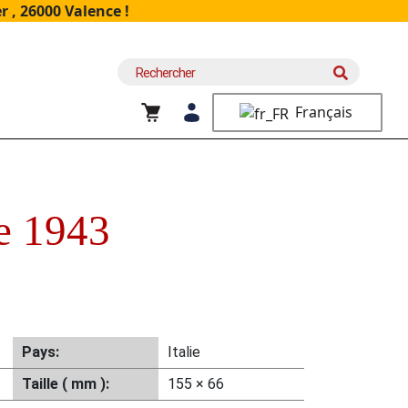
 , 26000 Valence !
Recherche
pour :
Français
e 1943
Pays:
Italie
Taille ( mm ):
155 × 66