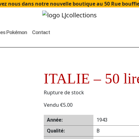
ez nous dans notre nouvelle boutique au 50 Rue bouffier
tes Pokémon
Contact
ITALIE – 50 lir
Rupture de stock
Vendu
€
5.00
Année:
1943
Qualité:
B