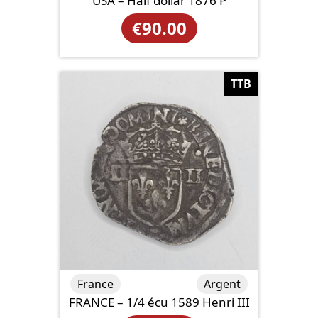
USA – Half dollar 1876 P
€
90.00
TTB
France
Argent
FRANCE – 1/4 écu 1589 Henri III