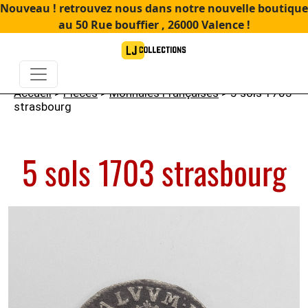
Nouveau ! retrouvez nous dans notre nouvelle boutique
au 50 Rue bouffier , 26000 Valence !
Accueil
>
Pièces
>
Monnaies Françaises
> 5 sols 1703
strasbourg
5 sols 1703 strasbourg