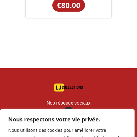
€
80.00
Nos réseaux sociaux
Nous respectons votre vie privée.
contact@lj-collections.com
Nous utilisons des cookies pour améliorer votre
RCS 979 374 147 Romans