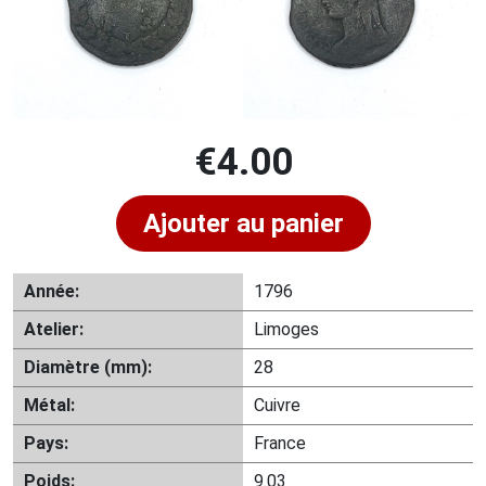
€
4.00
Ajouter au panier
Année:
1796
Atelier:
Limoges
Diamètre (mm):
28
Métal:
Cuivre
Pays:
France
Poids:
9.03