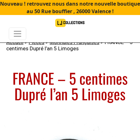
Nouveau ! retrouvez nous dans notre nouvelle boutique
au 50 Rue bouffier , 26000 Valence !
Accueil
>
Pièces
>
Monnaies Françaises
> FRANCE – 5
centimes Dupré l’an 5 Limoges
FRANCE – 5 centimes
Dupré l’an 5 Limoges