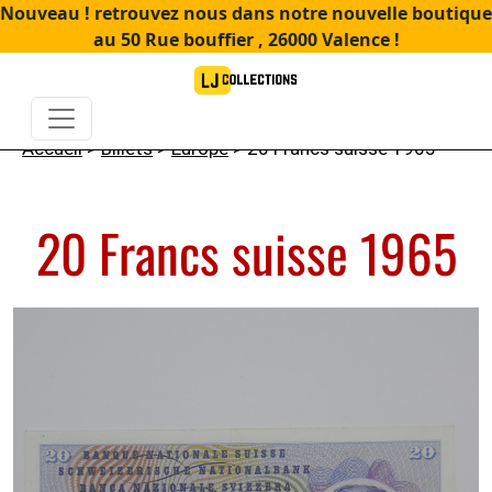
Nouveau ! retrouvez nous dans notre nouvelle boutique
au 50 Rue bouffier , 26000 Valence !
Accueil
>
Billets
>
Europe
> 20 Francs suisse 1965
20 Francs suisse 1965