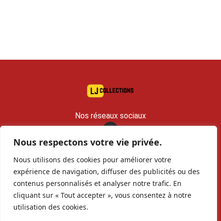
Nos réseaux sociaux
Nous respectons votre vie privée.
contact@lj-collections.com
Nous utilisons des cookies pour améliorer votre
RCS 979 374 147 Romans
expérience de navigation, diffuser des publicités ou des
contenus personnalisés et analyser notre trafic. En
Vous voulez
Contact
Archives
cliquant sur « Tout accepter », vous consentez à notre
vendre ?
utilisation des cookies.