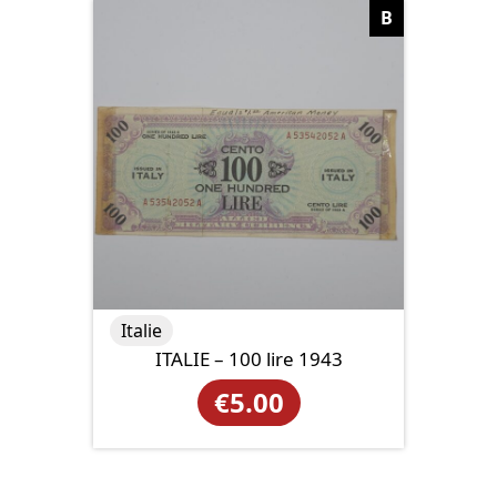
B
Italie
ITALIE – 100 lire 1943
€
5.00