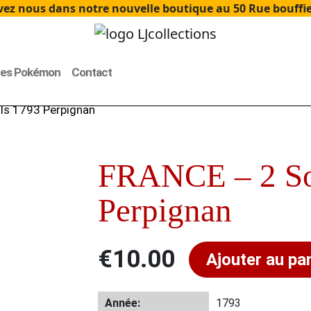
ez nous dans notre nouvelle boutique au 50 Rue bouffier
tes Pokémon
Contact
ls 1793 Perpignan
FRANCE – 2 So
Perpignan
€
10.00
Ajouter au pa
Année:
1793