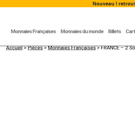
Nouveau ! retrouv
Monnaies Françaises
Monnaies du monde
Billets
Car
Accueil
>
Pièces
>
Monnaies Françaises
> FRANCE – 2 So