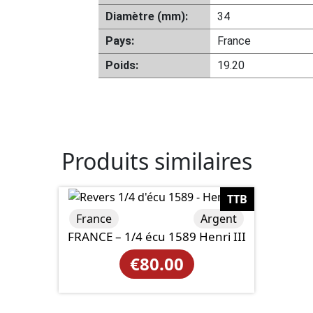
Diamètre (mm):
34
Pays:
France
Poids:
19.20
Produits similaires
TTB
France
Argent
FRANCE – 1/4 écu 1589 Henri III
€
80.00