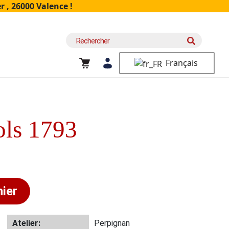
 , 26000 Valence !
Recherche
pour :
Français
ls 1793
nier
Atelier:
Perpignan