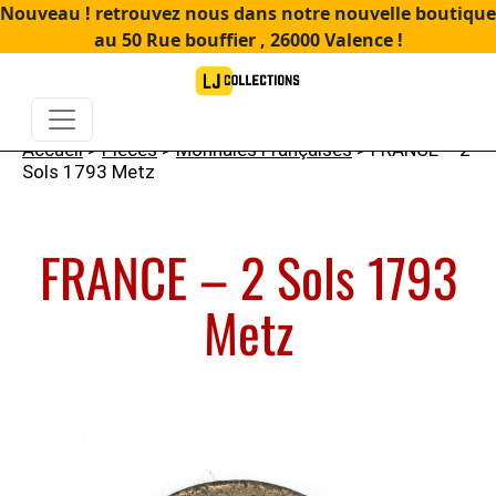
Nouveau ! retrouvez nous dans notre nouvelle boutique
au 50 Rue bouffier , 26000 Valence !
Accueil
>
Pièces
>
Monnaies Françaises
> FRANCE – 2
Sols 1793 Metz
FRANCE – 2 Sols 1793
Metz