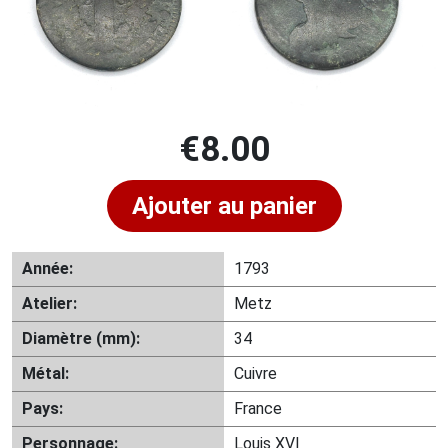
€
8.00
Ajouter au panier
Année:
1793
Atelier:
Metz
Diamètre (mm):
34
Métal:
Cuivre
Pays:
France
Personnage:
Louis XVI