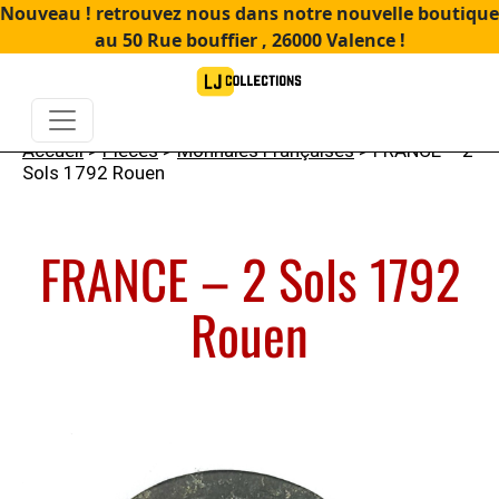
Nouveau ! retrouvez nous dans notre nouvelle boutique
au 50 Rue bouffier , 26000 Valence !
Accueil
>
Pièces
>
Monnaies Françaises
> FRANCE – 2
Sols 1792 Rouen
FRANCE – 2 Sols 1792
Rouen