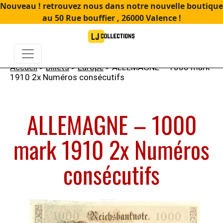
Nouveau ! retrouvez nous dans notre nouvelle boutique
au 50 Rue bouffier , 26000 Valence !
Accueil
>
Billets
>
Europe
> ALLEMAGNE – 1000 mark
1910 2x Numéros consécutifs
ALLEMAGNE – 1000
mark 1910 2x Numéros
consécutifs