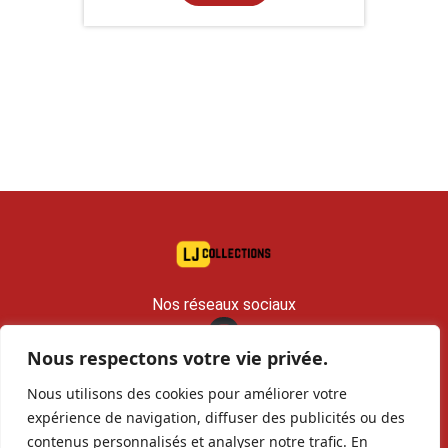
Nos réseaux sociaux
Nous respectons votre vie privée.
contact@lj-collections.com
Nous utilisons des cookies pour améliorer votre
RCS 979 374 147 Romans
expérience de navigation, diffuser des publicités ou des
contenus personnalisés et analyser notre trafic. En