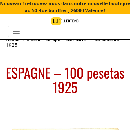
Nouveau ! retrouvez nous dans notre nouvelle boutique
au 50 Rue bouffier , 26000 Valence !
Accueil
>
Billets
>
Europe
> ESPAGNE – 100 pesetas
1925
ESPAGNE – 100 pesetas
1925