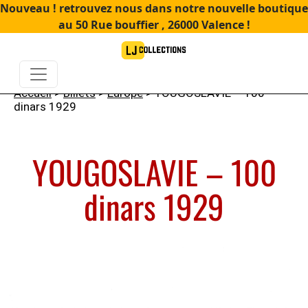
Nouveau ! retrouvez nous dans notre nouvelle boutique
au 50 Rue bouffier , 26000 Valence !
Accueil
>
Billets
>
Europe
> YOUGOSLAVIE – 100
dinars 1929
YOUGOSLAVIE – 100
dinars 1929