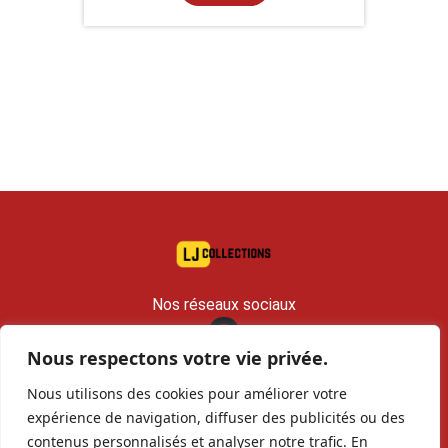
Nos réseaux sociaux
Nous respectons votre vie privée.
contact@lj-collections.com
Nous utilisons des cookies pour améliorer votre
RCS 979 374 147 Romans
expérience de navigation, diffuser des publicités ou des
contenus personnalisés et analyser notre trafic. En