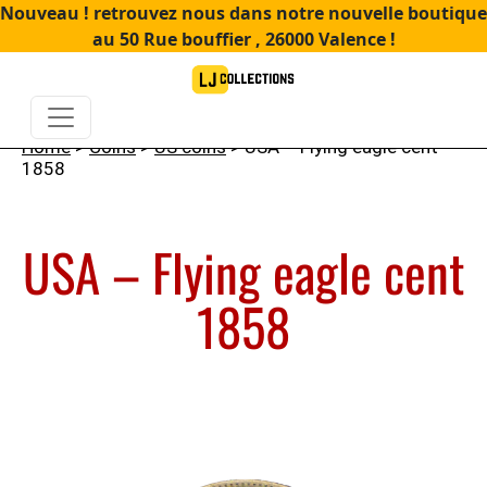
Nouveau ! retrouvez nous dans notre nouvelle boutique
au 50 Rue bouffier , 26000 Valence !
Home
>
Coins
>
US coins
> USA – Flying eagle cent
1858
USA – Flying eagle cent
1858