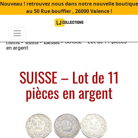
Nouveau ! retrouvez nous dans notre nouvelle boutique
au 50 Rue bouffier , 26000 Valence !
Home
>
Coins
>
Europe
> SUISSE – Lot de 11 pièces
en argent
SUISSE – Lot de 11
pièces en argent