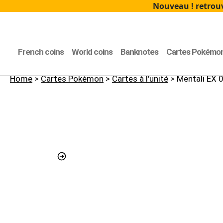
Nouveau ! retrouv
French coins
World coins
Banknotes
Cartes Pokémo
Home
>
Cartes Pokémon
>
Cartes à l'unité
> Mentali EX 