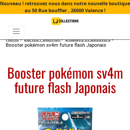
Nouveau ! retrouvez nous dans notre nouvelle boutique
au 50 Rue bouffier , 26000 Valence !
Home
>
Cartes Pokémon
>
Displays et boosters
>
Booster pokémon sv4m future flash Japonais
Booster pokémon sv4m
future flash Japonais