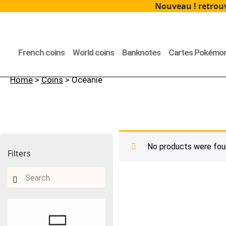
Nouveau ! retrouv
French coins
World coins
Banknotes
Cartes Pokémo
Home
>
Coins
> Océanie
No products were foun
Filters
Search
for: