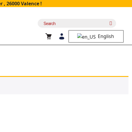
 , 26000 Valence !
Search
for:
English