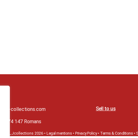
ials
Sell to us
t@lj-collections.com
79 374 147 Romans
ight©
LJcollections 2026 •
Legal mentions
•
Privacy Policy
•
Terms & Conditions
•