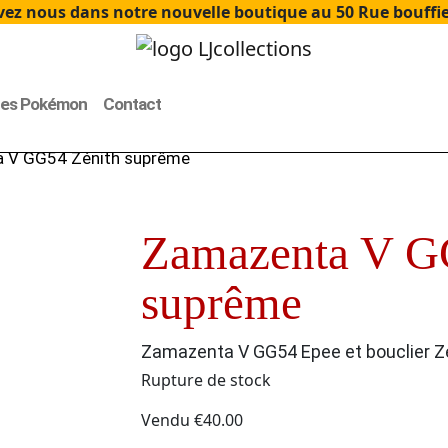
ez nous dans notre nouvelle boutique au 50 Rue bouffier
tes Pokémon
Contact
 V GG54 Zénith suprême
Zamazenta V G
suprême
Zamazenta V GG54 Epee et bouclier Z
Rupture de stock
Vendu
€
40.00