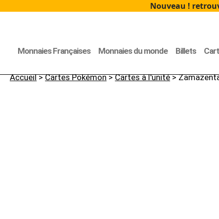
Nouveau ! retrouv
Monnaies Françaises
Monnaies du monde
Billets
Car
Accueil
>
Cartes Pokémon
>
Cartes à l'unité
> Zamazenta