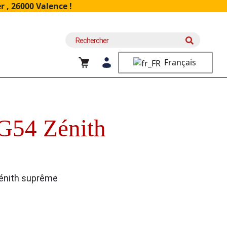
 , 26000 Valence !
Recherche
pour :
Français
G54 Zénith
énith suprême