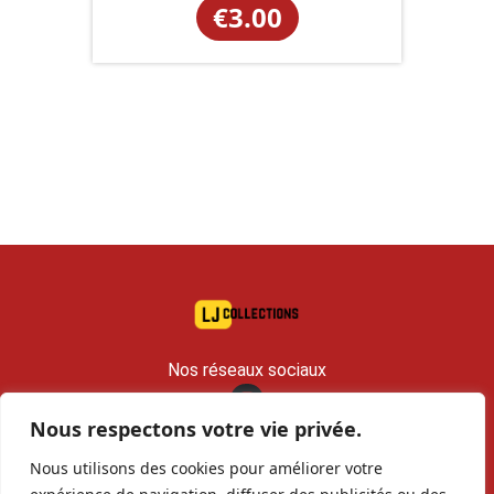
€
3.00
Nos réseaux sociaux
Nous respectons votre vie privée.
contact@lj-collections.com
Nous utilisons des cookies pour améliorer votre
RCS 979 374 147 Romans