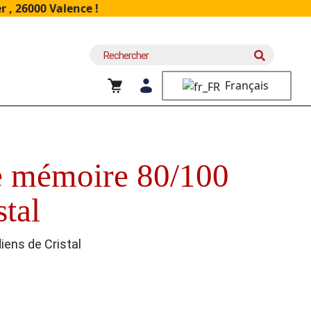
 , 26000 Valence !
Recherche
pour :
Français
de mémoire 80/100
stal
iens de Cristal