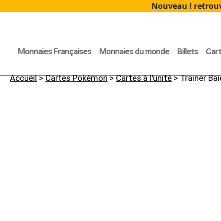
Nouveau ! retrouv
Monnaies Françaises
Monnaies du monde
Billets
Car
Accueil
>
Cartes Pokémon
>
Cartes à l'unité
> Trainer Ba