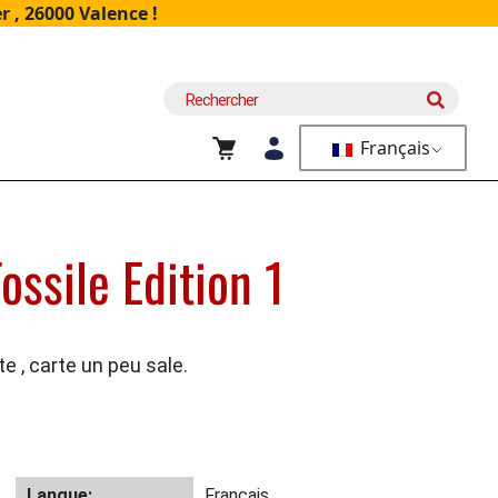
 , 26000 Valence !
Recherche
pour :
Français
ossile Edition 1
te , carte un peu sale.
Langue:
Français