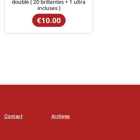
double ( 20 brillantes + 1 ultra
incluses )
€
10.00
Contact
Archives