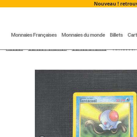
Nouveau ! retrouv
Monnaies Françaises
Monnaies du monde
Billets
Car
Accueil
>
Cartes Pokémon
>
Cartes à l'unité
> Tentacool 