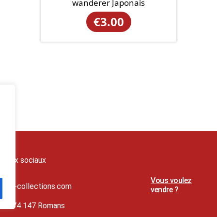
wanderer Japonais
€
3.00
seaux sociaux
Vous voulez
t@lj-collections.com
vendre ?
79 374 147 Romans