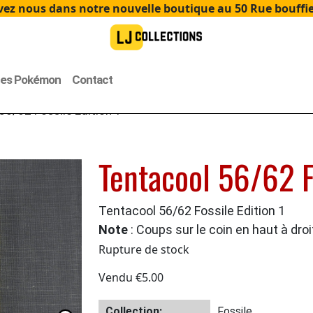
ez nous dans notre nouvelle boutique au 50 Rue bouffier
tes Pokémon
Contact
56/62 Fossile Edition 1
Tentacool 56/62 F
Tentacool 56/62 Fossile Edition 1
Note
: Coups sur le coin en haut à droi
Rupture de stock
Vendu
€
5.00
Collection:
Fossile