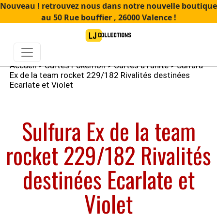
Nouveau ! retrouvez nous dans notre nouvelle boutique
au 50 Rue bouffier , 26000 Valence !
Accueil
>
Cartes Pokémon
>
Cartes à l'unité
> Sulfura
Ex de la team rocket 229/182 Rivalités destinées
Ecarlate et Violet
Sulfura Ex de la team
rocket 229/182 Rivalités
destinées Ecarlate et
Violet