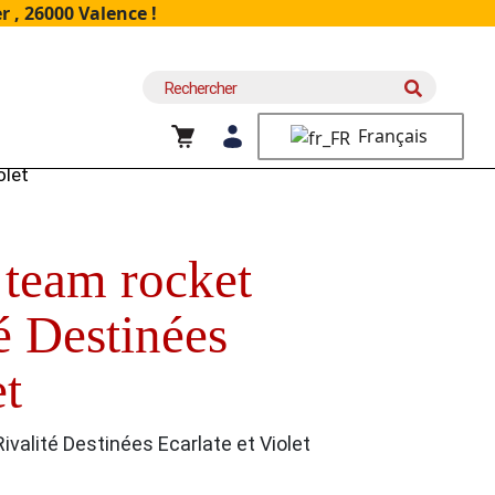
 , 26000 Valence !
Recherche
pour :
Français
olet
 team rocket
é Destinées
et
ivalité Destinées Ecarlate et Violet