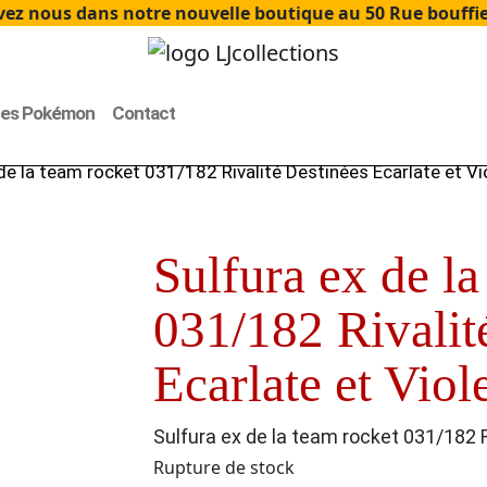
ez nous dans notre nouvelle boutique au 50 Rue bouffier
tes Pokémon
Contact
de la team rocket 031/182 Rivalité Destinées Ecarlate et Vi
Sulfura ex de la
031/182 Rivalit
Ecarlate et Viol
Sulfura ex de la team rocket 031/182 R
Rupture de stock