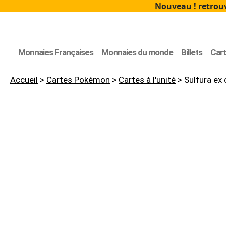
Nouveau ! retrouv
Monnaies Françaises
Monnaies du monde
Billets
Car
Accueil
>
Cartes Pokémon
>
Cartes à l'unité
> Sulfura ex 