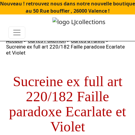
Nouveau ! retrouvez nous dans notre nouvelle boutique
au 50 Rue bouffier , 26000 Valence !
Accueil
>
Cartes Pokémon
>
Cartes à l'unité
>
Sucreine ex full art 220/182 Faille paradoxe Ecarlate
et Violet
Sucreine ex full art
220/182 Faille
paradoxe Ecarlate et
Violet