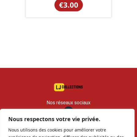
€
3.00
Nos réseaux sociaux
Nous respectons votre vie privée.
contact@lj-collections.com
Nous utilisons des cookies pour améliorer votre
RCS 979 374 147 Romans