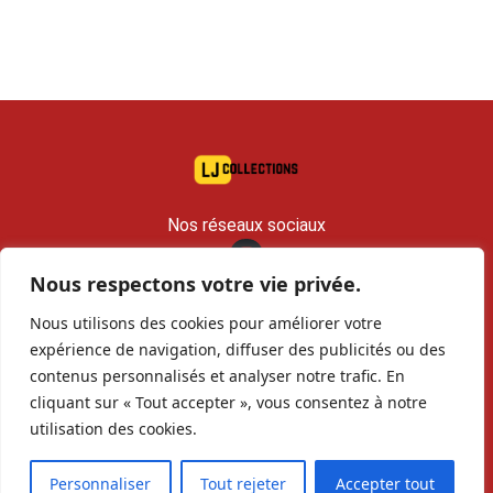
Nos réseaux sociaux
Nous respectons votre vie privée.
contact@lj-collections.com
Nous utilisons des cookies pour améliorer votre
RCS 979 374 147 Romans
expérience de navigation, diffuser des publicités ou des
contenus personnalisés et analyser notre trafic. En
Vous voulez
Contact
Archives
cliquant sur « Tout accepter », vous consentez à notre
vendre ?
utilisation des cookies.
Personnaliser
Tout rejeter
Accepter tout