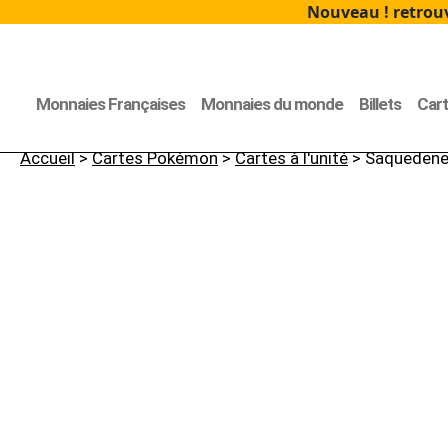
Nouveau ! retrouv
Monnaies Françaises
Monnaies du monde
Billets
Car
Accueil
>
Cartes Pokémon
>
Cartes à l'unité
> Saquedeneu