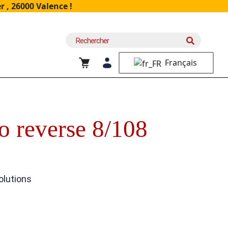
 , 26000 Valence !
Recherche
pour :
Français
o reverse 8/108
olutions