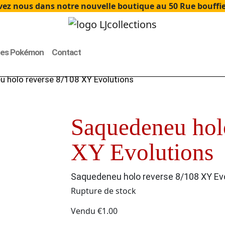
ez nous dans notre nouvelle boutique au 50 Rue bouffier
tes Pokémon
Contact
 holo reverse 8/108 XY Evolutions
Saquedeneu hol
XY Evolutions
Saquedeneu holo reverse 8/108 XY Ev
Rupture de stock
Vendu
€
1.00