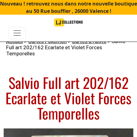
Nouveau ! retrouvez nous dans notre nouvelle boutique
au 50 Rue bouffier , 26000 Valence !
Accueil
>
Cartes Pokémon
>
Cartes à l'unité
> Salvio
Full art 202/162 Ecarlate et Violet Forces
Temporelles
Salvio Full art 202/162
Ecarlate et Violet Forces
Temporelles