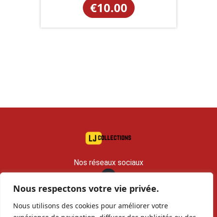
€
10.00
Nos réseaux sociaux
Nous respectons votre vie privée.
contact@lj-collections.com
Nous utilisons des cookies pour améliorer votre
RCS 979 374 147 Romans