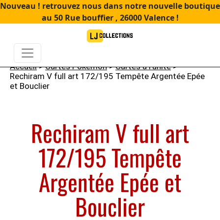
Nouveau ! retrouvez nous dans notre nouvelle boutique
au 50 Rue bouffier , 26000 Valence !
Accueil
>
Cartes Pokémon
>
Cartes à l'unité
>
Rechiram V full art 172/195 Tempête Argentée Epée
et Bouclier
Rechiram V full art
172/195 Tempête
Argentée Epée et
Bouclier