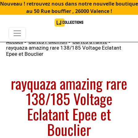
Nouveau ! retrouvez nous dans notre nouvelle boutique
au 50 Rue bouffier , 26000 Valence !
Accueil
>
Cartes Pokémon
>
Cartes à l'unité
>
rayquaza amazing rare 138/185 Voltage Eclatant
Epee et Bouclier
rayquaza amazing rare
138/185 Voltage
Eclatant Epee et
Bouclier