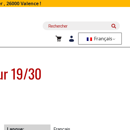
 , 26000 Valence !
Recherche
pour :
Français
eur 19/30
Langue:
Français