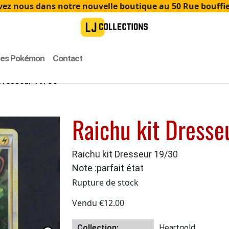
ez nous dans notre nouvelle boutique au 50 Rue bouffier
tes Pokémon
Contact
 Dresseur 19/30
Raichu kit Dress
Raichu kit Dresseur 19/30
Note :parfait état
Rupture de stock
Vendu
€
12.00
Collection:
Heartgold