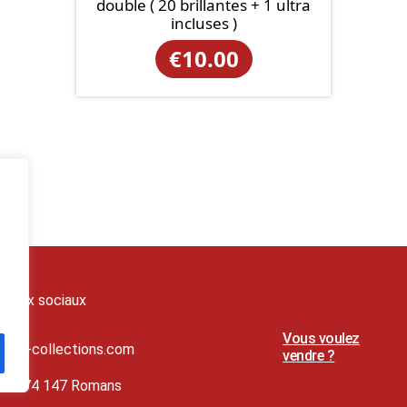
double ( 20 brillantes + 1 ultra
incluses )
€
10.00
seaux sociaux
Vous voulez
t@lj-collections.com
vendre ?
79 374 147 Romans