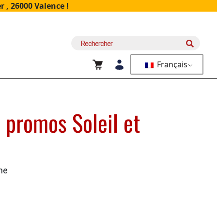
 , 26000 Valence !
Recherche
pour :
Français
 promos Soleil et
ne