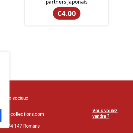
partners Japonais
€
4.00
seaux sociaux
Vous voulez
t@lj-collections.com
vendre ?
79 374 147 Romans