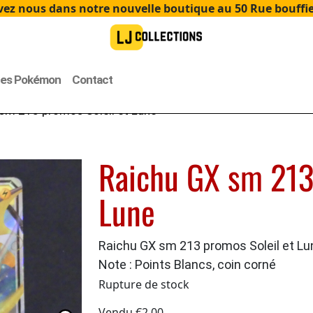
ez nous dans notre nouvelle boutique au 50 Rue bouffier
tes Pokémon
Contact
sm 213 promos Soleil et Lune
Raichu GX sm 213
Lune
Raichu GX sm 213 promos Soleil et Lu
Note : Points Blancs, coin corné
Rupture de stock
Vendu
€
2.00