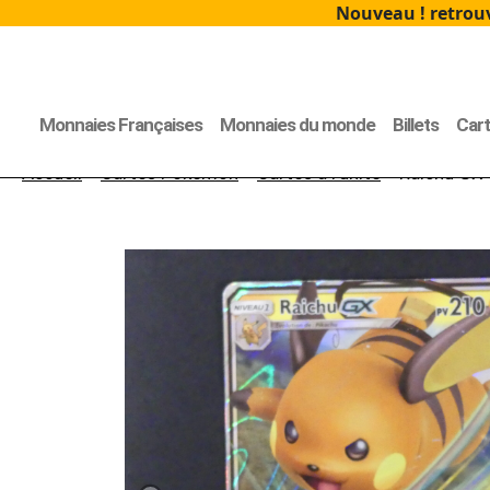
Nouveau ! retrouv
Monnaies Françaises
Monnaies du monde
Billets
Car
Accueil
>
Cartes Pokémon
>
Cartes à l'unité
> Raichu GX 