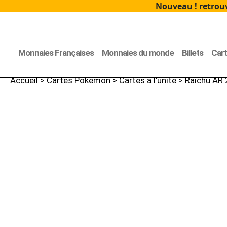
Nouveau ! retrouv
Monnaies Françaises
Monnaies du monde
Billets
Car
Accueil
>
Cartes Pokémon
>
Cartes à l'unité
> Raichu AR 