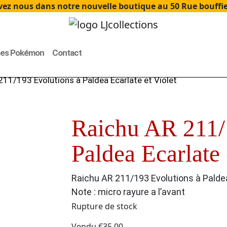
ez nous dans notre nouvelle boutique au 50 Rue bouffier
tes Pokémon
Contact
211/193 Evolutions à Paldea Ecarlate et Violet
Raichu AR 211/
Paldea Ecarlate 
Raichu AR 211/193 Evolutions à Paldea
Note : micro rayure a l’avant
Rupture de stock
Vendu
€
35.00