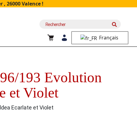
 , 26000 Valence !
Recherche
pour :
Français
96/193 Evolution
e et Violet
dea Ecarlate et Violet