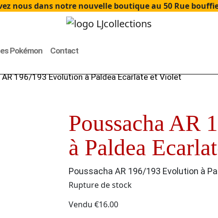
ez nous dans notre nouvelle boutique au 50 Rue bouffier
tes Pokémon
Contact
AR 196/193 Evolution à Paldea Ecarlate et Violet
Poussacha AR 1
à Paldea Ecarlat
Poussacha AR 196/193 Evolution à Pal
Rupture de stock
Vendu
€
16.00