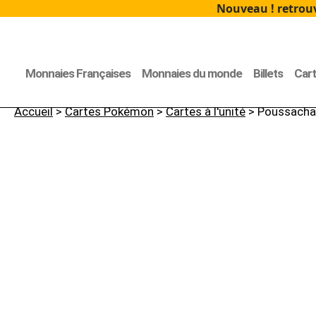
Nouveau ! retrouv
Monnaies Françaises
Monnaies du monde
Billets
Car
Accueil
>
Cartes Pokémon
>
Cartes à l'unité
> Poussacha 