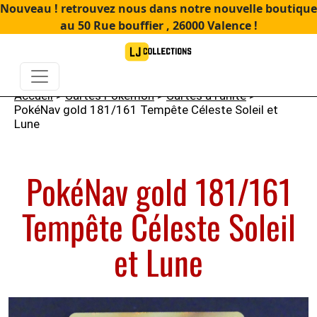
Nouveau ! retrouvez nous dans notre nouvelle boutique
au 50 Rue bouffier , 26000 Valence !
Accueil
>
Cartes Pokémon
>
Cartes à l'unité
>
PokéNav gold 181/161 Tempête Céleste Soleil et
Lune
PokéNav gold 181/161
Tempête Céleste Soleil
et Lune