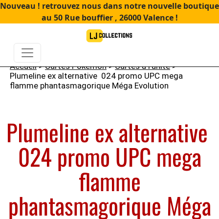
Nouveau ! retrouvez nous dans notre nouvelle boutique
au 50 Rue bouffier , 26000 Valence !
Accueil
>
Cartes Pokémon
>
Cartes à l'unité
>
Plumeline ex alternative 024 promo UPC mega
flamme phantasmagorique Méga Evolution
Plumeline ex alternative
024 promo UPC mega
flamme
phantasmagorique Méga