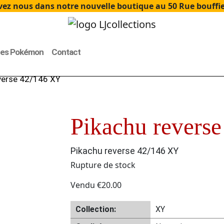
ez nous dans notre nouvelle boutique au 50 Rue bouffier
tes Pokémon
Contact
verse 42/146 XY
Pikachu revers
Pikachu reverse 42/146 XY
Rupture de stock
Vendu
€
20.00
Collection:
XY