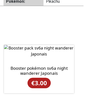
Pokémon:
Pikachu
Booster pokémon sv6a night
wanderer Japonais
€
3.00