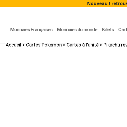
Nouveau ! retrouv
Monnaies Françaises
Monnaies du monde
Billets
Car
Accueil
>
Cartes Pokémon
>
Cartes à l'unité
> Pikachu re