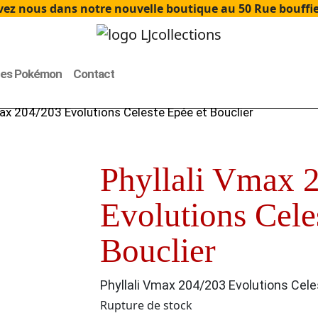
ez nous dans notre nouvelle boutique au 50 Rue bouffier
tes Pokémon
Contact
max 204/203 Evolutions Celeste Epée et Bouclier
Phyllali Vmax 
Evolutions Cele
Bouclier
Phyllali Vmax 204/203 Evolutions Cele
Rupture de stock