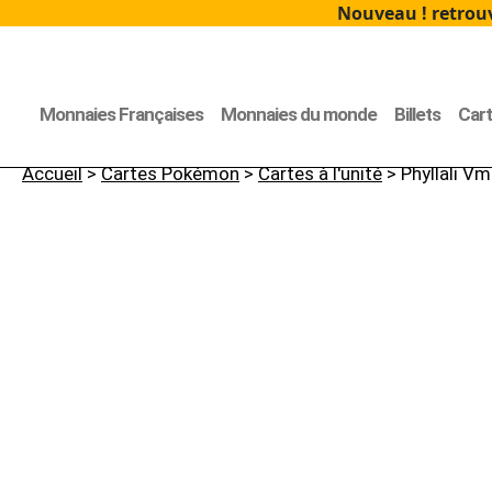
Nouveau ! retrouv
Monnaies Françaises
Monnaies du monde
Billets
Car
Accueil
>
Cartes Pokémon
>
Cartes à l'unité
> Phyllali V