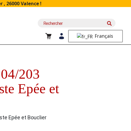
 , 26000 Valence !
Recherche
pour :
Français
204/203
ste Epée et
ste Epée et Bouclier