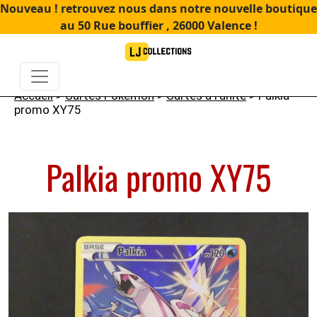
Nouveau ! retrouvez nous dans notre nouvelle boutique
au 50 Rue bouffier , 26000 Valence !
Accueil
>
Cartes Pokémon
>
Cartes à l'unité
> Palkia
promo XY75
Palkia promo XY75