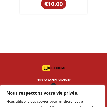
€
10.00
Nos réseaux sociaux
Nous respectons votre vie privée.
contact@lj-collections.com
Nous utilisons des cookies pour améliorer votre
RCS 979 374 147 Romans