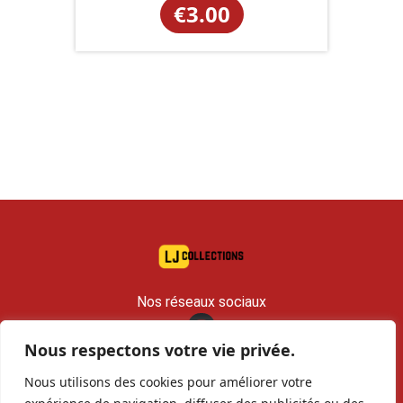
€
3.00
Nos réseaux sociaux
Nous respectons votre vie privée.
contact@lj-collections.com
Nous utilisons des cookies pour améliorer votre
RCS 979 374 147 Romans