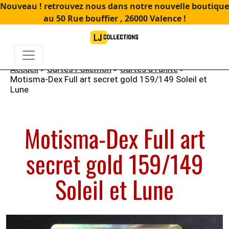
Nouveau ! retrouvez nous dans notre nouvelle boutique
au 50 Rue bouffier , 26000 Valence !
Accueil
>
Cartes Pokémon
>
Cartes à l'unité
>
Motisma-Dex Full art secret gold 159/149 Soleil et
Lune
Motisma-Dex Full art
secret gold 159/149
Soleil et Lune