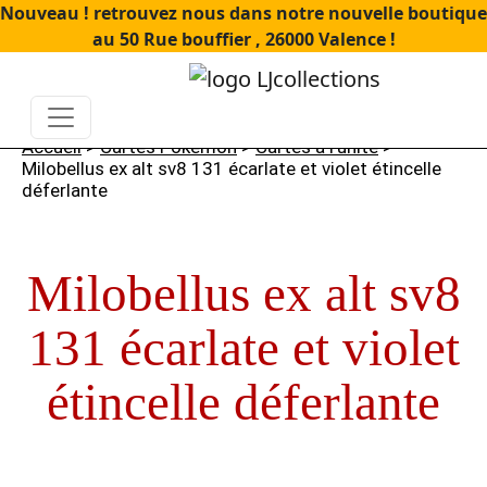
Nouveau ! retrouvez nous dans notre nouvelle boutique
au 50 Rue bouffier , 26000 Valence !
Accueil
>
Cartes Pokémon
>
Cartes à l'unité
>
Milobellus ex alt sv8 131 écarlate et violet étincelle
déferlante
Milobellus ex alt sv8
131 écarlate et violet
étincelle déferlante