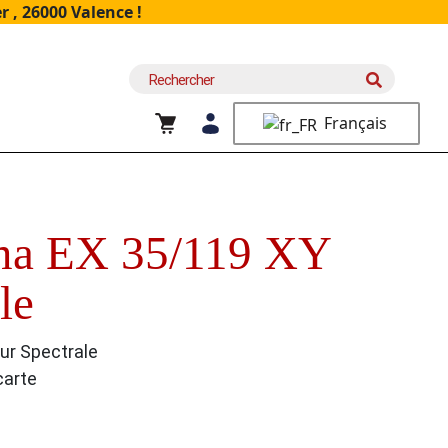
 , 26000 Valence !
Recherche
pour :
Français
ma EX 35/119 XY
le
ur Spectrale
carte