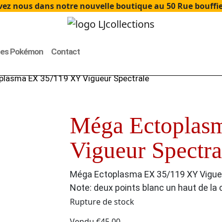
ez nous dans notre nouvelle boutique au 50 Rue bouffier
tes Pokémon
Contact
plasma EX 35/119 XY Vigueur Spectrale
Méga Ectoplas
Vigueur Spectra
Méga Ectoplasma EX 35/119 XY Vigue
Note: deux points blanc un haut de la 
Rupture de stock
Vendu
€
45.00