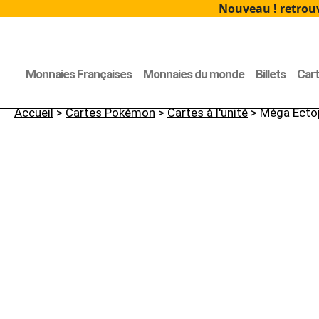
Nouveau ! retrouv
Monnaies Françaises
Monnaies du monde
Billets
Car
Accueil
>
Cartes Pokémon
>
Cartes à l'unité
> Méga Ecto