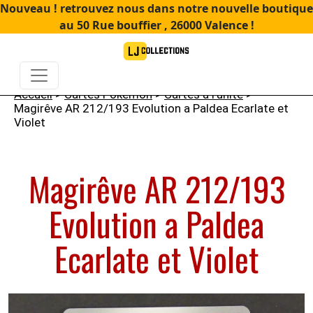
Nouveau ! retrouvez nous dans notre nouvelle boutique
au 50 Rue bouffier , 26000 Valence !
Accueil
>
Cartes Pokémon
>
Cartes à l'unité
>
Magirêve AR 212/193 Evolution a Paldea Ecarlate et
Violet
Magirêve AR 212/193
Evolution a Paldea
Ecarlate et Violet