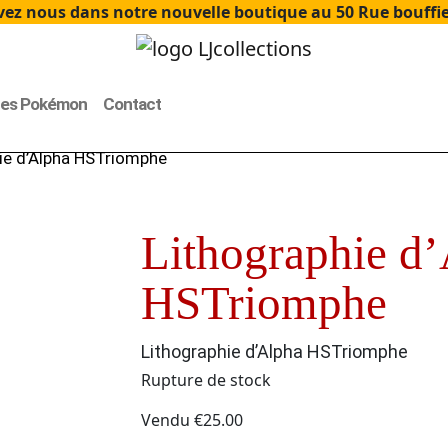
ez nous dans notre nouvelle boutique au 50 Rue bouffier
tes Pokémon
Contact
ie d’Alpha HSTriomphe
Lithographie d
HSTriomphe
Lithographie d’Alpha HSTriomphe
Rupture de stock
Vendu
€
25.00