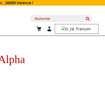
 , 26000 Valence !
Recherche
pour :
Français
’Alpha