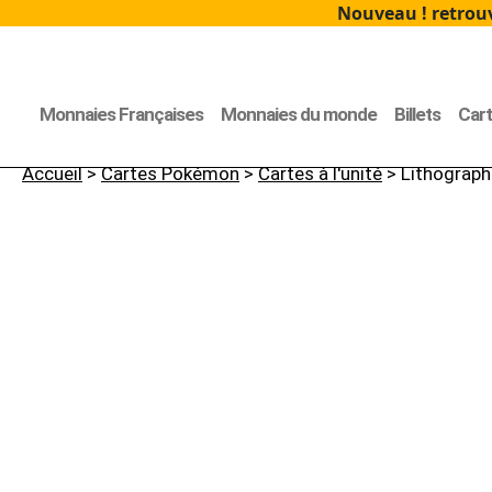
Nouveau ! retrouv
Monnaies Françaises
Monnaies du monde
Billets
Car
Accueil
>
Cartes Pokémon
>
Cartes à l'unité
> Lithograph