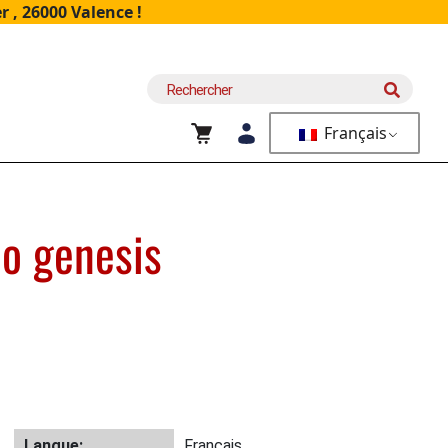
 , 26000 Valence !
Recherche
pour :
Français
o genesis
Langue:
Français