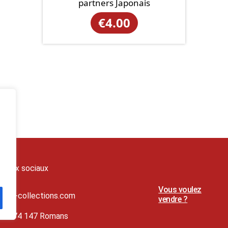
partners Japonais
€
4.00
seaux sociaux
Vous voulez
t@lj-collections.com
vendre ?
79 374 147 Romans