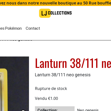
ez nous dans notre nouvelle boutique au 50 Rue bouffier
tes Pokémon
Contact
/111 neo genesis
Lanturn 38/111 ne
Lanturn 38/111 neo genesis
Rupture de stock
Vendu
€
1.00
Collection:
Neo genesis