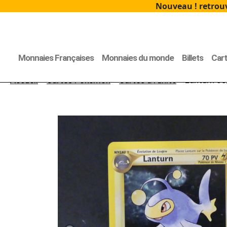
Nouveau ! retrouv
Monnaies Françaises
Monnaies du monde
Billets
Car
Accueil
>
Cartes Pokémon
>
Cartes à l'unité
> Lanturn 38