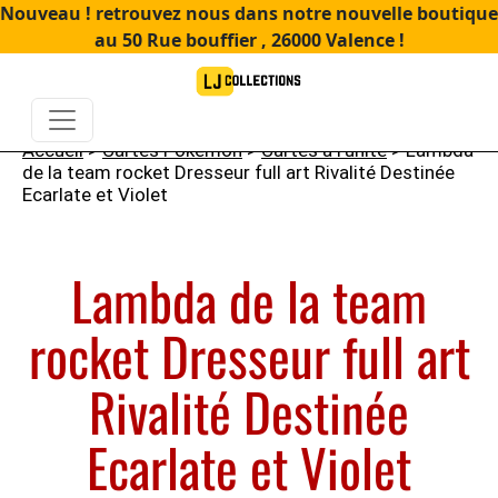
Nouveau ! retrouvez nous dans notre nouvelle boutique
au 50 Rue bouffier , 26000 Valence !
Accueil
>
Cartes Pokémon
>
Cartes à l'unité
> Lambda
de la team rocket Dresseur full art Rivalité Destinée
Ecarlate et Violet
Lambda de la team
rocket Dresseur full art
Rivalité Destinée
Ecarlate et Violet