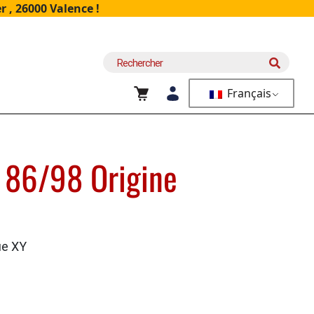
 , 26000 Valence !
Recherche
pour :
Français
t 86/98 Origine
ue XY