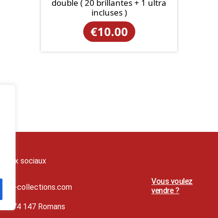
double ( 20 brillantes + 1 ultra
incluses )
€
10.00
seaux sociaux
Vous voulez
t@lj-collections.com
vendre ?
79 374 147 Romans