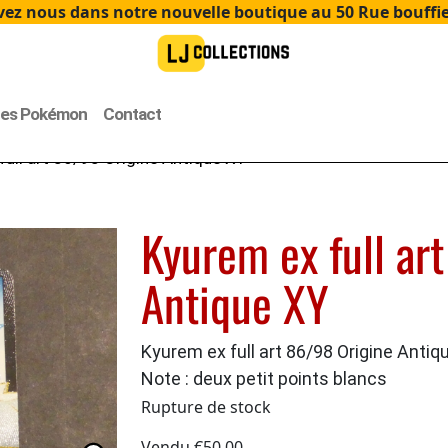
ez nous dans notre nouvelle boutique au 50 Rue bouffier
tes Pokémon
Contact
ull art 86/98 Origine Antique XY
Kyurem ex full ar
Antique XY
Kyurem ex full art 86/98 Origine Antiq
Note : deux petit points blancs
Rupture de stock
Vendu
€
50.00