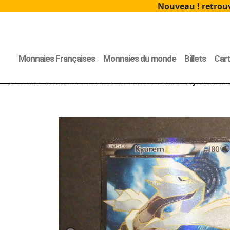
Nouveau ! retrouv
Monnaies Françaises
Monnaies du monde
Billets
Car
Accueil
>
Cartes Pokémon
>
Cartes à l'unité
> Kyurem ex f