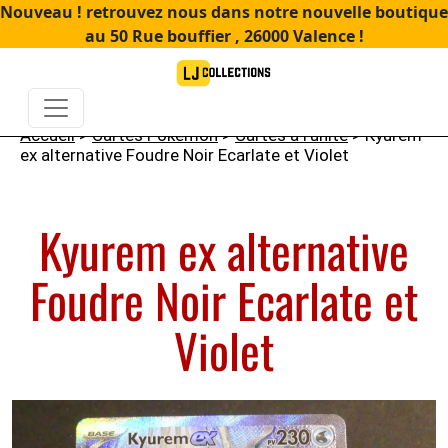
Nouveau ! retrouvez nous dans notre nouvelle boutique
au 50 Rue bouffier , 26000 Valence !
Accueil
>
Cartes Pokémon
>
Cartes à l'unité
> Kyurem
ex alternative Foudre Noir Ecarlate et Violet
Kyurem ex alternative
Foudre Noir Ecarlate et
Violet